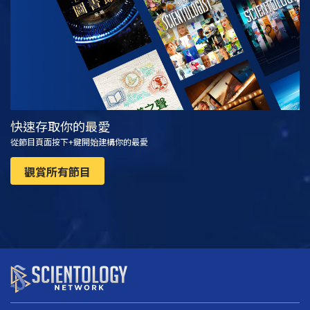
快速存取你的最愛
從節目頁面按下+鍵開始建構你的最愛
觀賞所有節目