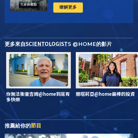
瞭解更多
SCIENTOLOGIST
更多來自
S @HOME的影片
你無法衡量吉姆@home到底有
娜塔莉亞@home最棒的投資
多快樂
節目
推薦給你的