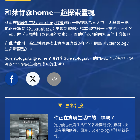
和萊肯@home一起探索靈魂
萊肯在
堪薩斯市
Scientology
教會
進行一點靈魂探索之旅。更具體一點，
他正在學習
《
Scientology
：生命新觀點》
這本書中的一個章節，它的名
字就叫做〈人類對自身靈魂的探索〉。而他所發現的內容讓他十分著迷。
在此時此刻，為生活問題找出實際且有效的解答。閱讀
《
Scientology
：
生命新觀點》
。
Scientologist
s @home
呈現許多
Scientologist
，他們來自全球各地，過
著安全、健康並擁有成功的生活。
更多訊息
你正在實現生活中的目標嗎？
Scientology
為生活中的各種問題提供解答，對
你有用的解答。因為，
Scientology
所談的就是
你
。