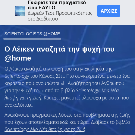
Γνώρισε τον πραγματικό
σου ΕΑΥΤΟ
ΑΡΧΙΣΕ
Δωρεάν Τεστ Προσωπικότητας
στο Διαδίκτυο
SCIENTOLOGISTS @HOME
Ο Λέικεν αναζητά την ψυχή του
@home
Ο Λέικεν αναζητά την ψυχή του στην
Εκκλησία της
Scientology του Κάνσας Σίτι
. Πιο συγκεκριμένα, μελετά ένα
κεφάλαιο που ονομάζεται «Η Αναζήτηση του Ανθρώπου
για την Ψυχή του» από το βιβλίο
Scientology: Μια Νέα
Άποψη για τη Ζωή
. Και έχει μαγευτεί ολόψυχα με αυτά που
ανακαλύπτει.
Ανακάλυψε πραγματικές λύσεις στα προβλήματα της ζωής
που έχουν αποτελέσματα εδώ και τώρα. Διάβασε το βιβλίο
Scientology: Μια Νέα Άποψη για τη Ζωή
.