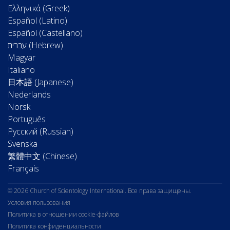
Ελληνικά (Greek)
Español (Latino)
Español (Castellano)
Magyar
Italiano
日本語 (Japanese)
Nederlands
Norsk
Português
Русский (Russian)
Svenska
繁體中文 (Chinese)
Français
© 2026 Church of Scientology International. Все права защищены.
Условия пользования
Политика в отношении cookie-файлов
Политика конфиденциальности