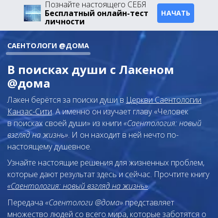
Познайте настоящего СЕБЯ
Бесплатный онлайн-тест
НАЧАТЬ
личности
САЕНТОЛОГИ @ДОМА
В поисках души с Лакеном
@дома
Лакен берётся за поиски души в
Церкви Саентологии
Канзас-Сити
. А именно он изучает главу «Человек
в поисках своей души» из книги
«Саентология: новый
взгляд на жизнь»
. И он находит в ней нечто по-
настоящему душевное.
Узнайте настоящие решения для жизненных проблем,
которые дают результат здесь и сейчас. Прочтите книгу
«Саентология: новый взгляд на жизнь»
.
Передача
«Саентологи @дома»
представляет
множество людей со всего мира, которые заботятся о