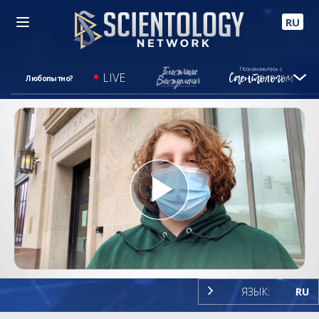
RU
LIVE
Любопытно?
Play
Video
ЯЗЫК:
RU