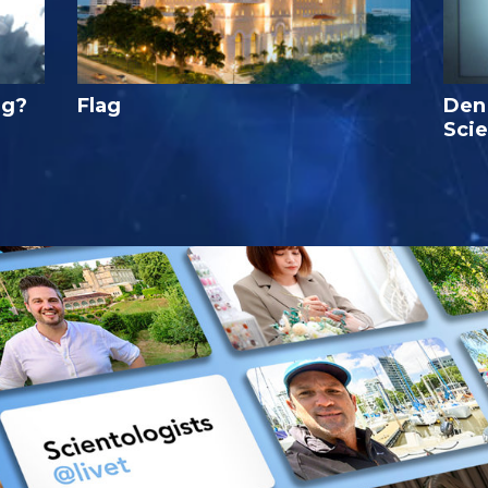
ig?
Flag
Den
Sci