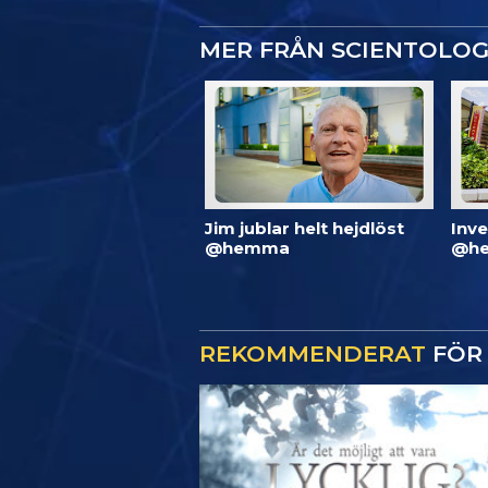
MER FRÅN SCIENTOLO
Jim jublar helt hejdlöst
Inve
@hemma
@he
REKOMMENDERAT
FÖR 