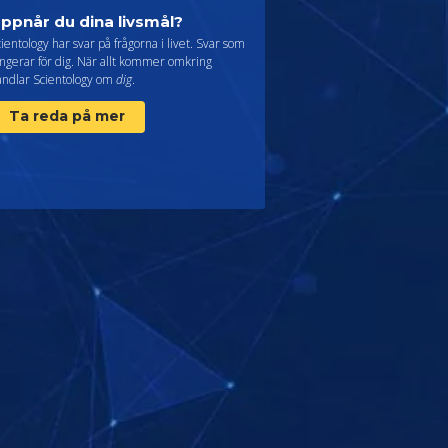
ppnår du dina livsmål?
ientology har svar på frågorna i livet. Svar som
ngerar för dig. När allt kommer omkring
andlar Scientology om
dig
.
Ta reda på mer