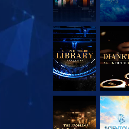
UTFORSKA
UTFORS
SERIEN
SERIE
UTFORSKA
TITTA
SERIEN