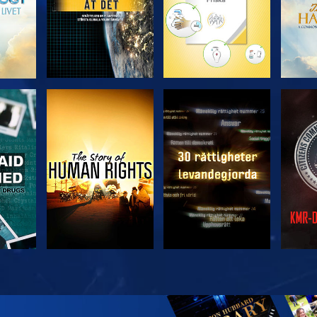
TITTA
TITTA
TITTA
TITTA
U