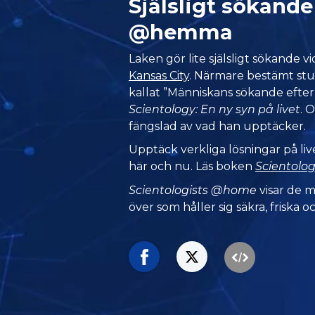
Själsligt sökand
@hemma
Laken gör lite själsligt sökande v
Kansas City
. Närmare bestämt stu
kallat ”Människans sökande efter s
Scientology: En ny syn på livet
. 
fängslad av vad han upptäcker.
Upptäck verkliga lösningar på li
här och nu. Läs boken
Scientolog
Scientologists @home
visar de 
över som håller sig säkra, friska oc