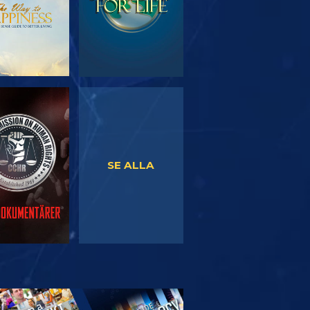
TITTA
TITTA
SE ALLA
TFORSKA
SERIEN