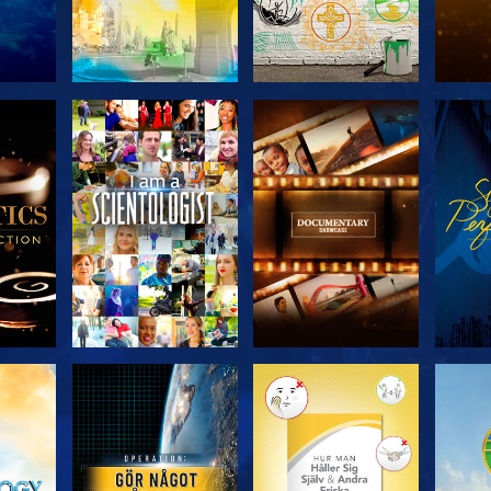
KA
UTFORSKA
UTFORSKA
U
N
SERIEN
SERIEN
UTFORSKA
UTFORSKA
U
SERIEN
SERIEN