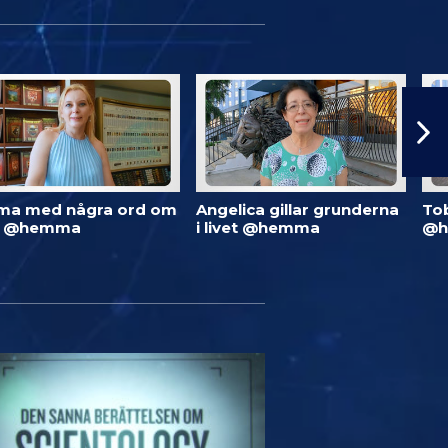
ma med några ord om
Angelica gillar grunderna
To
d @hemma
i livet @hemma
@h