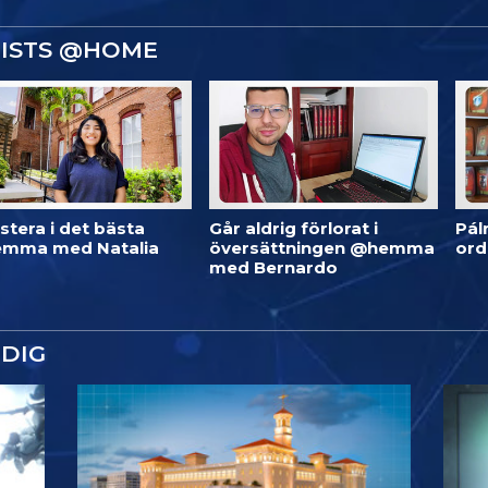
GISTS @HOME
stera i det bästa
Går aldrig förlorat i
Pál
mma med Natalia
översättningen @hemma
or
med Bernardo
DIG