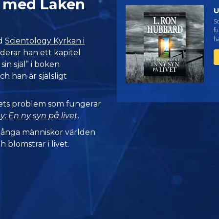
e med Laken
U
Sc
fu
h
id
Scientology Kyrkan i
derar han ett kapitel
in själ” i boken
Och han är själsligt
vets problem som fungerar
y: En ny syn på livet
.
många människor världen
h blomstrar i livet.