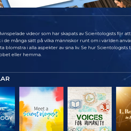
älvinspelade videor som har skapats av Scientologists för at
k i de många sätt på vilka människor runt om i världen anvä
a blomstra i alla aspekter av sina liv. Se hur Scientologists
 jobbet eller hemma.
LAR