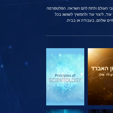
ברחבי העולם ולתת להם השראה. הפלטפורמה
שים רגילים ברחבי העולם משתמשים בטכנולוגיה של Scientology כדי ללמוד עוד, ליצור עוד ולהמשיך לשגשג בכל