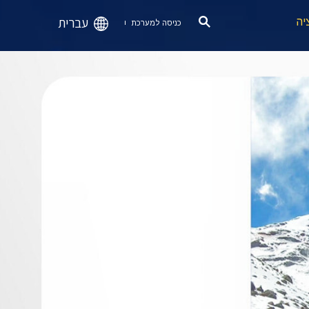
עברית
יה
כניסה למערכת