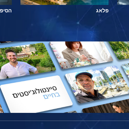
פלאג
הסיפור ה