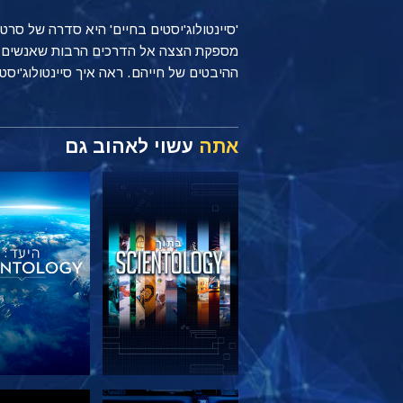
'סיינטולוג'יסטים בחיים' היא סדרה של סר
ההיבטים של חייהם. ראה איך סיינטולוג'יסטים מיישמים עקרונות של Scientology כל יום, בי
אתה
עשוי לאהוב גם