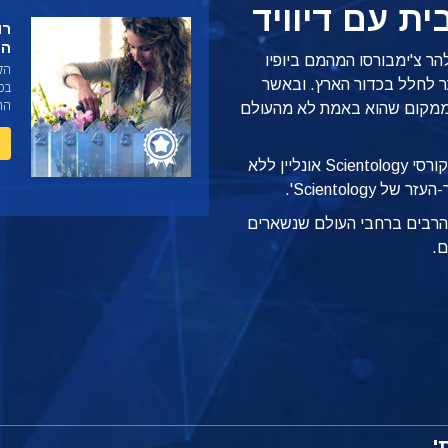
ת עם דיוויד
רו
הנ
הר צ'ימבורסו המהמם ביופיו
הקו
ר לחלל בכדור הארץ. ובאשר
בס
החל
על ממקום שהוא באמת לא מהעולם
הוא אחד מתוך 19 קורסי Scientology אונליין ללא
Scientolog'.
ם הרבים ברחבי העולם שנשארים
ם.
'