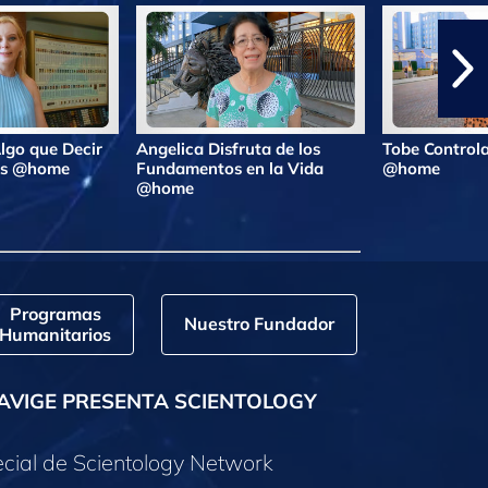
lgo que Decir
Angelica Disfruta de los
Tobe Controla
ras @home
Fundamentos en la Vida
@home
@home
Programas
Nuestro Fundador
Humanitarios
AVIGE PRESENTA SCIENTOLOGY
cial de Scientology Network