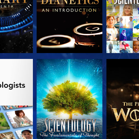
AS SERIES
VE
EXPLORA L