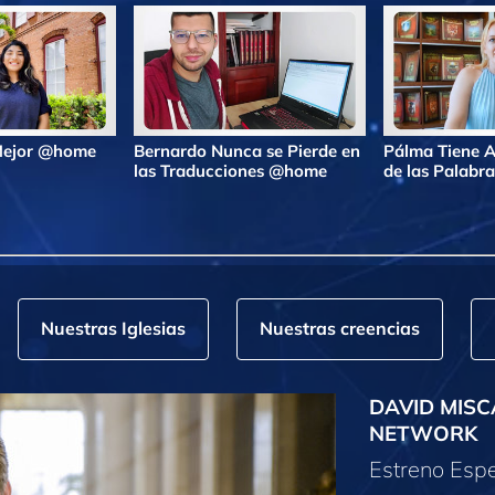
 Mejor @home
Bernardo Nunca se Pierde en
Pálma Tiene A
las Traducciones @home
de las Palab
Nuestras Iglesias
Nuestras creencias
DAVID MISC
NETWORK
Estreno Espe