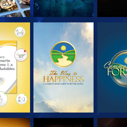
AS SERIES
VE
V