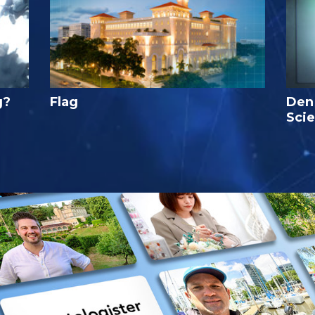
g?
Flag
Den
Sci