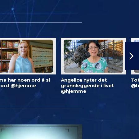
ma har noen ord å si
Angelica nyter det
To
 ord @hjemme
grunnleggende i livet
@h
@hjemme