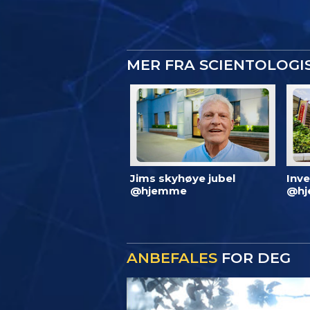
MER FRA SCIENTOLOG
Jims skyhøye jubel
Inve
@hjemme
@hj
ANBEFALES
FOR DEG