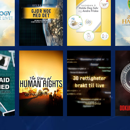
SE
SE