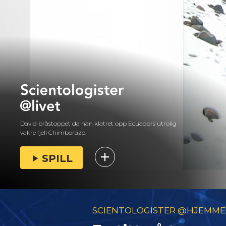
David bråstoppet da han klatret opp Ecuadors utrolig
vakre fjell Chimborazo.
SPILL
SCIENTOLOGISTER @HJEMME