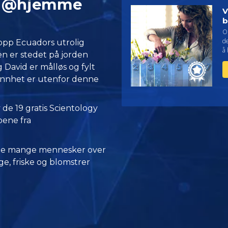
en @hjemme
V
b
On
d
 opp Ecuadors utrolig
å 
en er stedet på jorden
David er målløs og fylt
sannhet er utenfor denne
 de 19 gratis Scientology
pene fra
 de mange mennesker over
e, friske og blomstrer