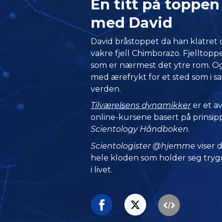
En titt på topp
med David
David bråstoppet da han klatret
vakre fjell Chimborazo. Fjelltopp
som er nærmest det ytre rom. Og 
med ærefrykt for et sted som i 
verden.
Tilværelsens dynamikker
er et av
online-kursene basert på prinsip
Scientology Håndboken
.
Scientologister @hjemme
viser
hele kloden som holder seg trygg
i livet.