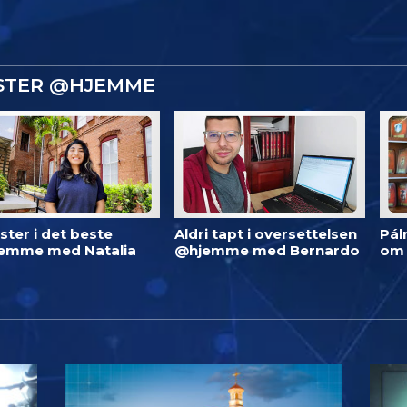
ISTER @HJEMME
ster i det beste
Aldri tapt i oversettelsen
Pál
emme med Natalia
@hjemme med Bernardo
om