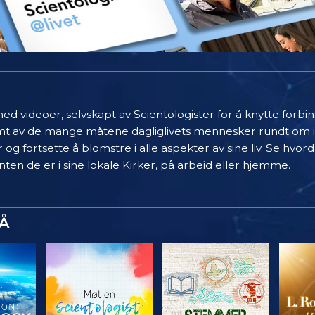
ed videoer, selvskapt av Scientologister for å knytte forb
limt av de mange måtene dagliglivets mennesker rundt om 
 og fortsette å blomstre i alle aspekter av sine liv. Se hvo
ten de er i sine lokale Kirker, på arbeid eller hjemme.
Å