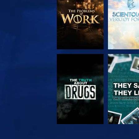
SE
SE