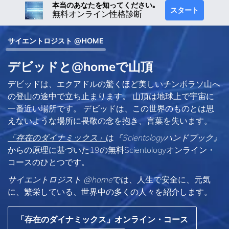
本当のあなたを知ってください｡
スタート
無料オンライン性格診断
サイエントロジスト @HOME
デビッドと@homeで山頂
デビッドは、エクアドルの驚くほど美しいチンボラソ山へ
の登山の途中で立ち止まります。 山頂は地球上で宇宙に
一番近い場所です。 デビッドは、この世界のものとは思
えないような場所に畏敬の念を抱き、言葉を失います。
「存在のダイナミックス」
は
『Scientologyハンドブック』
からの原理に基づいた19の無料Scientologyオンライン・
コースのひとつです。
サイエントロジスト @home
では、人生で安全に、元気
に、繁栄している、世界中の多くの人々を紹介します。
「存在のダイナミックス」オンライン・コース