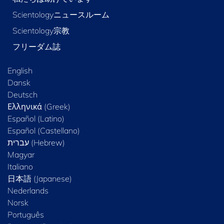
Scientologyニュースルーム
Scientology宗教
フリーダム誌
English
Dansk
Deutsch
Ελληνικά (Greek)
Español (Latino)
Español (Castellano)
Magyar
Italiano
日本語 (Japanese)
Nederlands
Norsk
Português