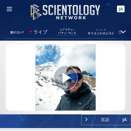
JA
ライブ
知りたい?
Play
Video
言語:
JA