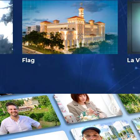
Flag
La V