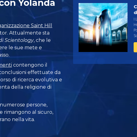
 con Yolanda
C
d
I 
Hu
anizzazione Saint Hill
Po
tor. Attualmente sta
Sc
 di Scientology
, che le
ere le sue mete e
asso.
menti
contengono il
conclusioni effettuate da
rso di ricerca evolutiva e
ta della religione di
 numerose persone,
e rimangono al sicuro,
ano nella vita.