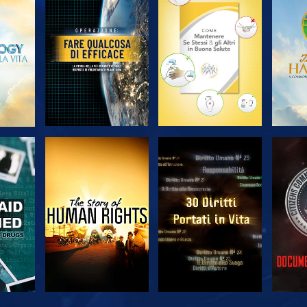
A
ESPLORA LE
ESPLORA LE
ES
SERIE
SERIE
A
GUARDA
GUARDA