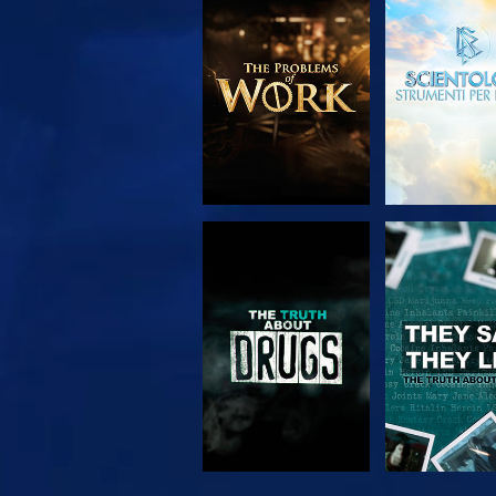
ESPLORA LE
GUARD
SERIE
GUARDA
GUARD