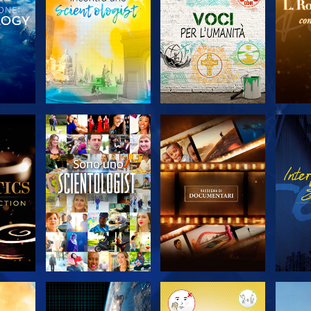
 LE
ESPLORA LE
ESPLORA LE
ES
SERIE
SERIE