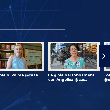
ola di Pálma @casa
La gioia dei fondamenti
Tob
con Angelica @casa
@c