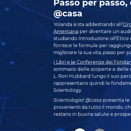
Passo per passo,
@casa
Yolanda si sta addestrando all’
Org
Americana
per diventare un audi
studiando
Introduzione all’Etica
fornisce le formule per raggiung
migliorare la sua vita, passo per p
I Libri e le Conferenze dei Fonda
sommario delle scoperte e delle 
L. Ron Hubbard lungo il suo perco
rappresentano quindi le fondamen
Scientology.
Scientologist @casa
presenta le
provenienti da tutto il mondo, ch
restano in buona salute e prosper