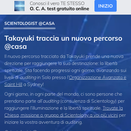
Conosci il vero TE STESSO
INIZIO
O. C. A. test gratuito online
SCIENTOLOGIST @CASA
Takayuki traccia un nuovo percorso
@casa
Il nuovo percorso tracciato da Takayuki prende una nuova
direzione per raggiungere la sua destinazione: la libertà
spirituale. Sta facendo progressi ogni giorno, avanzando sui
livelli di
auditing
in Solo presso l’
Organizzazione Avanzata e
Saint Hill
a Sydney!
Ogni giorno, in ogni parte del mondo, ci sono persone che
prendono parte all’
auditing
(consulenza di Scientology) per
raggiungere l’illuminazione e la libertà spirituale.
Trovate la
Chiesa, missione o gruppo di Scientology a voi più vicini
per
iniziare la vostra avventura di auditing.