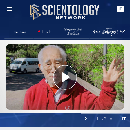
IT
LIVE
Curioso?
Play
Video
LINGUA:
IT