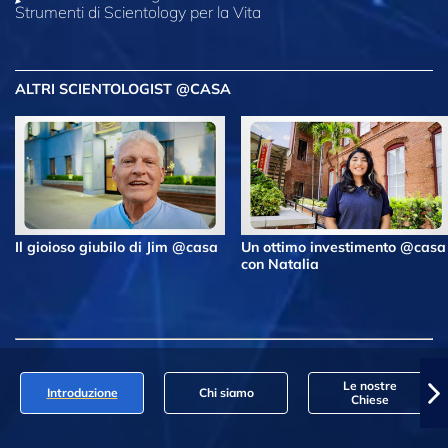
Strumenti di Scientology per la Vita
ALTRI SCIENTOLOGIST @CASA
Il gioioso giubilo di Jim @casa
Un ottimo investimento @casa
con Natalia
Le nostre
Introduzione
Chi siamo
Chiese