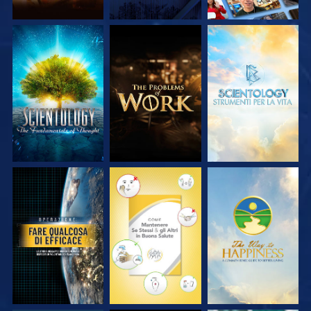
ESPLORA LE
ESPLORA LE
ESPLORA LE
SERIE
SERIE
SERIE
GUARDA
GUARDA
GUARDA