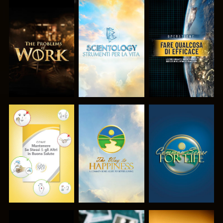
ESPLORA LE
ESPLORA LE
GUARDA
SERIE
SERIE
GUARDA
GUARDA
GUARDA