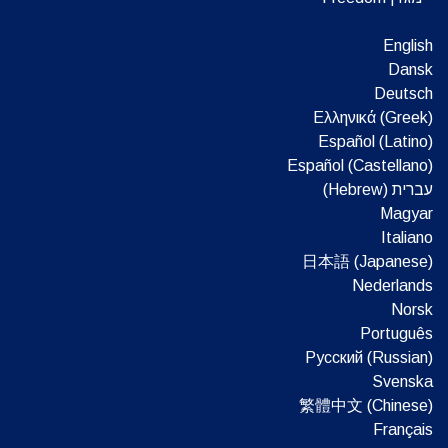
English
Dansk
Deutsch
Ελληνικά (Greek)
Español (Latino)
Español (Castellano)
עברית (Hebrew)‏
Magyar
Italiano
日本語 (Japanese)
Nederlands
Norsk
Português
Русский (Russian)
Svenska
繁體中文 (Chinese)
Français