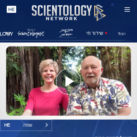
HE
שידור חי
סקרן?
Play
Video
שפה:
HE