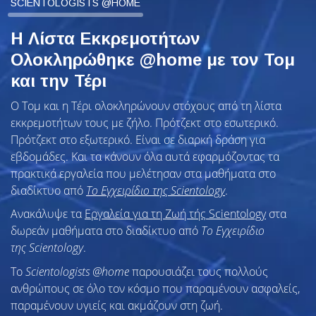
SCIENTOLOGISTS @HOME
Η Λίστα Εκκρεμοτήτων
Ολοκληρώθηκε @home με τον Τομ
και την Τέρι
Ο Τομ και η Τέρι ολοκληρώνουν στόχους από τη λίστα
εκκρεμοτήτων τους με ζήλο. Πρότζεκτ στο εσωτερικό.
Πρότζεκτ στο εξωτερικό. Είναι σε διαρκή δράση για
εβδομάδες. Και τα κάνουν όλα αυτά εφαρμόζοντας τα
πρακτικά εργαλεία που μελέτησαν στα μαθήματα στο
διαδίκτυο από
Το Εγχειρίδιο της Scientology
.
Ανακάλυψε τα
Εργαλεία για τη Ζωή τής Scientology
στα
δωρεάν μαθήματα στο διαδίκτυο από
Το Εγχειρίδιο
της Scientology
.
To
Scientologists @home
παρουσιάζει τους πολλούς
ανθρώπους σε όλο τον κόσμο που παραμένουν ασφαλείς,
παραμένουν υγιείς και ακμάζουν στη ζωή.