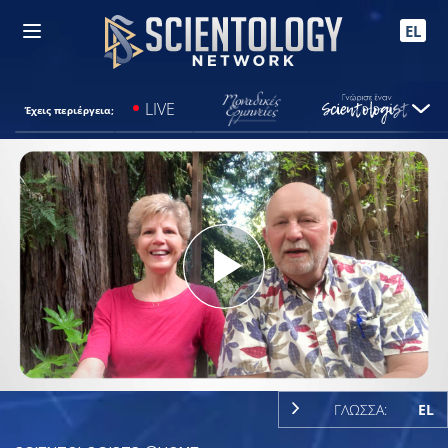
EL
LIVE
Έχεις περιέργεια;
Play
Video
ΓΛΩΣΣΑ:
EL