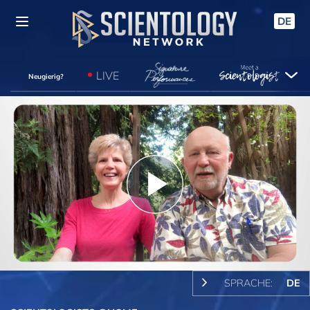
DE
LIVE
Neugierig?
Play
Video
SPRACHE:
DE