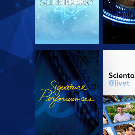
SE
UTFORSK