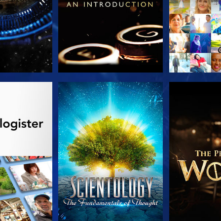
 SERIEN
SE
UTFORSK