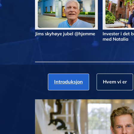
Jims skyhøye jubel @hjemme
Invester i det
med Natalia
Introduksjon
Hvem vi er