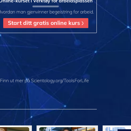
Online-kurset i Verktøy for arbeidsplassen
vordan man gjenvinner begeistring for arbeid.
Start ditt gratis online kurs
Finn ut mer på Scientology.org/ToolsForLife