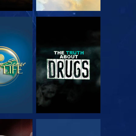
E
SE
E
SE