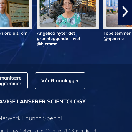
n ord å si om
Angelica nyter det
Tobe temmer 
grunnleggende i livet
@hjemme
@hjemme
manitære
Vår Grunnlegger
ogrammer
AVIGE LANSERER SCIENTOLOGY
 Network Launch Special
cientology Network den 12. mars 2018, introdusert