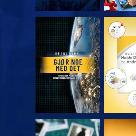
UTFORSK SERIEN
UTFORSK
SE
S