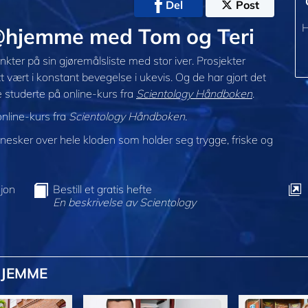
Del
Post
H
 @hjemme med Tom og Teri
ter på sin gjøremålsliste med stor iver. Prosjekter
t vært i konstant bevegelse i ukevis. Og de har gjort det
 studerte på online-kurs fra
Scientology Håndboken
.
online-kurs fra
Scientology Håndboken
.
sker over hele kloden som holder seg trygge, friske og
jon
Bestill et gratis hefte
En beskrivelse av Scientology
HJEMME