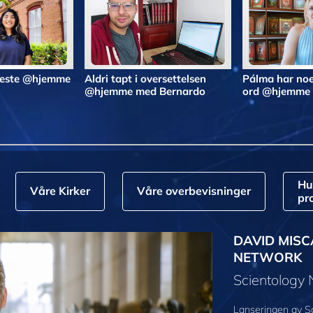
 beste @hjemme
Aldri tapt i oversettelsen
Pálma har noe
@hjemme med Bernardo
ord @hjemme
Hu
Våre Kirker
Våre overbevisninger
pr
DAVID MISC
NETWORK
Scientology
Lanseringen av S