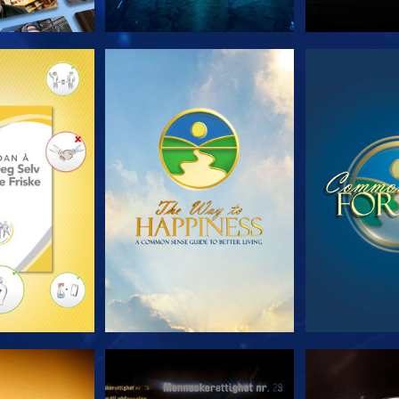
 SERIEN
SE
S
E
SE
S