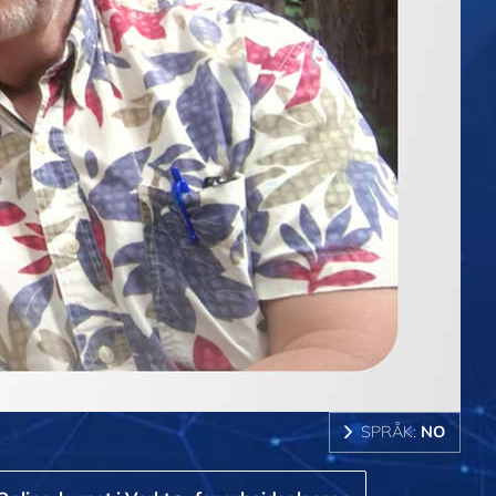
SPRÅK:
NO