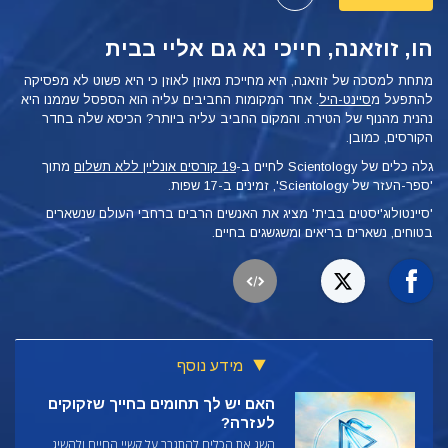
הו, זוזאנה, חייכי נא גם אליי בבית
מתחת למסכה של זוזאנה, היא מחייכת מאוזן לאוזן כי היא פשוט לא מפסיקה
להתפעל מ
סיינט-היל
. אחד המקומות החביבים עליה הוא הספסל שממנו היא
נהנית מהנוף של הטירה. והמקום החביב עליה ביותר? הכיסא שלה בחדר
הקורסים, כמובן.
גלה כלים של Scientology לחיים ב-
19 קורסים אונליין ללא תשלום
מתוך
'ספר-העזר של Scientology', זמינים ב-17 שפות.
'סיינטולוג'יסטים בבית' מציג את האנשים הרבים ברחבי העולם שנשארים
בטוחים, נשארים בריאים ומשגשגים בחיים.
מידע נוסף
האם יש לך תחומים בחייך שזקוקים
לעזרה?
השג את הכלים להתגבר על קשיי החיים ולהשיג