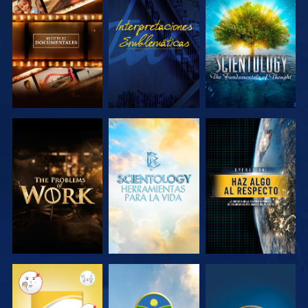
EXPLORA LAS
VE
EXPLORA LAS
SERIES
SERIES
EXPLORA LAS
EXPLORA LAS
VE
SERIES
SERIES
VE
VE
VE