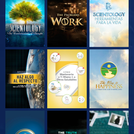
EXPLORA LAS
EXPLORA LAS
EXPLORA LAS
SERIES
SERIES
SERIES
VE
VE
VE
VE
VE
VE