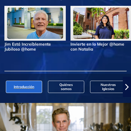
Jim Está Increíblemente
Invierte en lo Mejor @home
Jubiloso @home
con Natalia
Quiénes
Nuestras
Introducción
somos
Iglesias