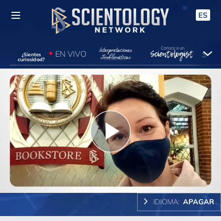
ES
EN VIVO
¿Sientes
curiosidad?
Play
Video
IDIOMA:
APAGAR