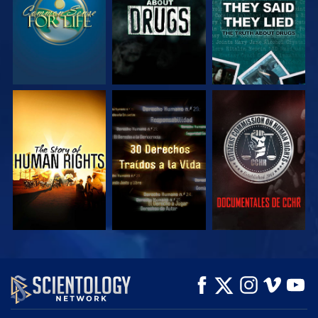
VE
VE
VE
VE
VE
EXPLORA LAS
SERIES