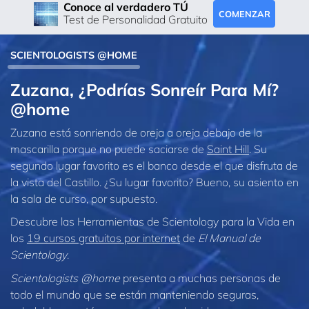
Conoce al verdadero TÚ
COMENZAR
Test de Personalidad Gratuito
SCIENTOLOGISTS @HOME
Zuzana, ¿Podrías Sonreír Para Mí?
@home
Zuzana está sonriendo de oreja a oreja debajo de la
mascarilla porque no puede saciarse de
Saint Hill
. Su
segundo lugar favorito es el banco desde el que disfruta de
la vista del Castillo. ¿Su lugar favorito? Bueno, su asiento en
la sala de curso, por supuesto.
Descubre las Herramientas de Scientology para la Vida en
los
19 cursos gratuitos por internet
de
El Manual de
Scientology
.
Scientologists @home
presenta a muchas personas de
todo el mundo que se están manteniendo seguras,