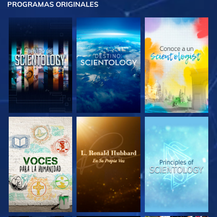
PROGRAMAS
ORIGINALES
EXPLORA LAS
EXPLORA LAS
EXPLORA LAS
SERIES
SERIES
SERIES