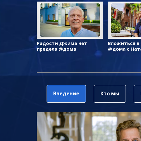
Радости Джима нет
Вложиться в
предела @дома
@дома с Нат
Введение
Кто мы