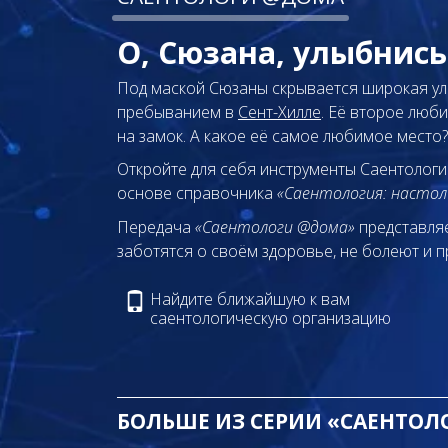
О, Сюзана, улыбнис
Под маской Сюзаны скрывается широкая ул
пребыванием в
Сент-Хилле
. Её второе люб
на замок. А какое её самое любимое место?
Откройте для себя инструменты Саентологи
основе справочника
«Саентология: настол
Передача
«Саентологи @дома»
представляе
заботятся о своём здоровье, не болеют и п
Найдите ближайшую к вам
саентологическую организацию
БОЛЬШЕ ИЗ СЕРИИ «САЕНТО