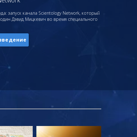
Network
да: запуск канала Scientology Network, который
подин Дэвид Мицкевич во время специального
зведение