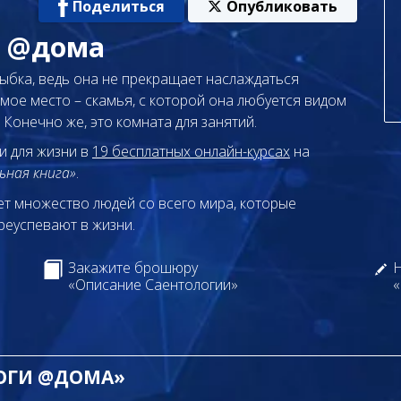
Поделиться
Опубликовать
ь @дома
ыбка, ведь она не прекращает наслаждаться
имое место – скамья, с которой она любуется видом
 Конечно же, это комната для занятий.
и для жизни в
19 бесплатных онлайн-курсах
на
ьная книга»
.
т множество людей со всего мира, которые
реуспевают в жизни.
Закажите брошюру
Н
«Описание Саентологии»
«
ЛОГИ @ДОМА»