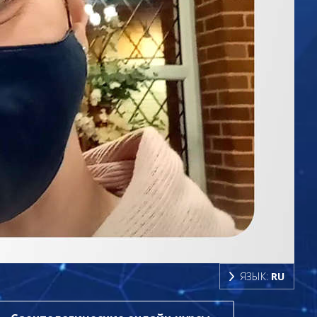
ЯЗЫК:
RU