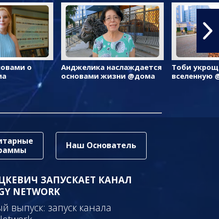
ловами о
Анджелика наслаждается
Тоби укрощ
ма
основами жизни @дома
вселенную 
итарные
Наш Основатель
граммы
ЦКЕВИЧ ЗАПУСКАЕТ КАНАЛ
GY NETWORK
 выпуск: запуск канала