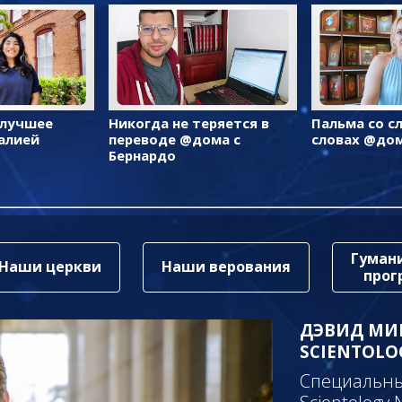
 лучшее
Никогда не теряется в
Пальма со с
алией
переводе @дома с
словах @до
Бернардо
Гуман
Наши церкви
Наши верования
про
ДЭВИД МИ
SCIENTOLO
Специальный