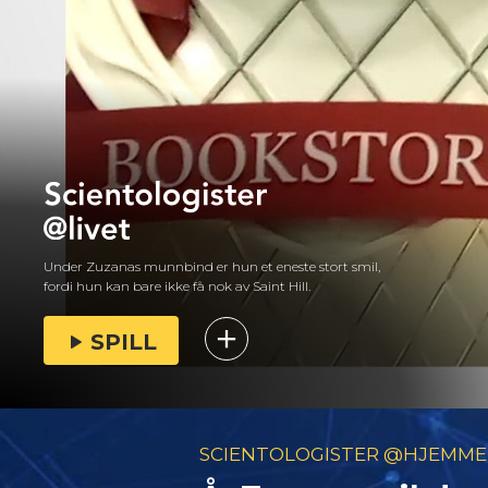
Under Zuzanas munnbind er hun et eneste stort smil,
fordi hun kan bare ikke få nok av Saint Hill.
SPILL
SCIENTOLOGISTER @HJEMME