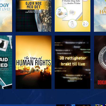
SE
SE