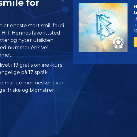
smile for
H
t
F
he
t eneste stort smil, fordi
og
 Hill
. Hennes favorittsted
ter og nyter utsikten
sted nummer én? Vel,
mmet.
ivet i
19 gratis online-kurs
gjengelige på 17 språk.
 de mange mennesker over
e, friske og blomstrer