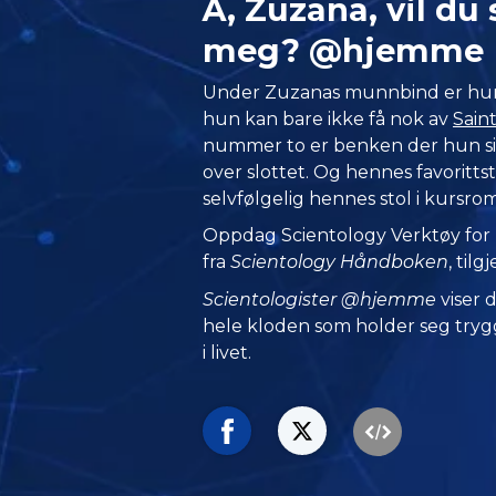
Å, Zuzana, vil du 
meg? @hjemme
Under Zuzanas munnbind er hun e
hun kan bare ikke få nok av
Saint
nummer to er benken der hun sit
over slottet. Og hennes favoritt
selvfølgelig hennes stol i kursro
Oppdag Scientology Verktøy for l
fra
Scientology Håndboken
, til
Scientologister @hjemme
viser
hele kloden som holder seg trygg
i livet.