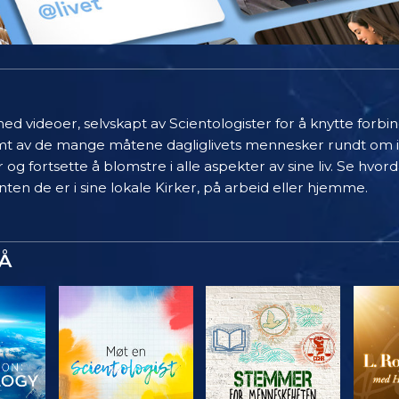
ed videoer, selvskapt av Scientologister for å knytte forb
limt av de mange måtene dagliglivets mennesker rundt om 
 og fortsette å blomstre i alle aspekter av sine liv. Se hvo
ten de er i sine lokale Kirker, på arbeid eller hjemme.
Å