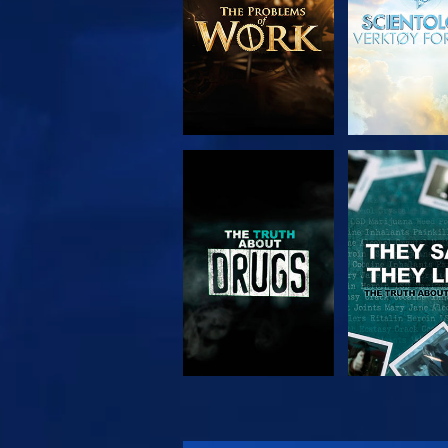
SE
SE