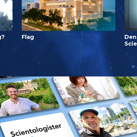
g?
Flag
Den
Sci