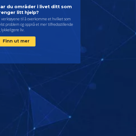
ar du områder i livet ditt som
renger litt hjelp?
å verktøyene til å overkomme et hvilket som
lst problem og oppnå et mer tilfredsstillende
 lykkeligere liv.
Finn ut mer