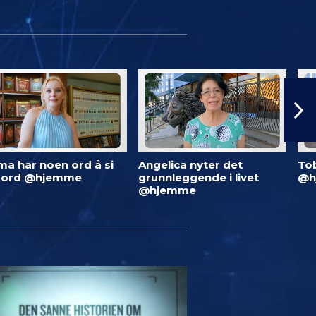
ma har noen ord å si
Angelica nyter det
To
 ord @hjemme
grunnleggende i livet
@h
@hjemme