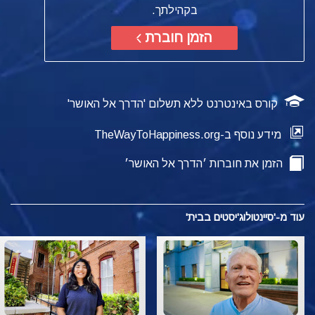
בקהילתך.
הזמן חוברת
קורס באינטרנט ללא תשלום 'הדרך אל האושר'
מידע נוסף ב-TheWayToHappiness.org
הזמן את חוברות ׳הדרך אל האושר׳
עוד מ-'סיינטולוג'יסטים בבית'