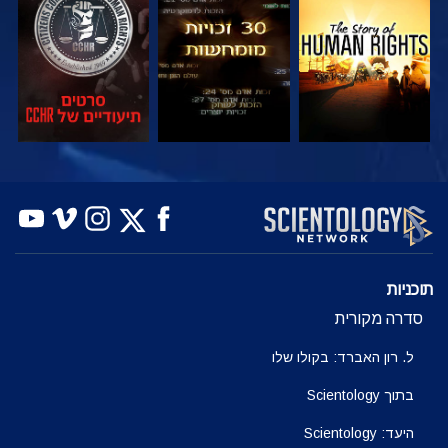
צפה
צפה
צפה
צפה
צפה
בדוק את הסדרה
תוכניות
סדרה מקורית
ל. רון האברד: בקולו שלו
בתוך Scientology
היעד: Scientology