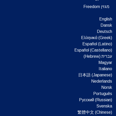
מגזין Freedom
English
Dansk
Deutsch
Ελληνικά (Greek)
Español (Latino)
Español (Castellano)
עברית (Hebrew)‏
Magyar
Italiano
日本語 (Japanese)
Nederlands
Norsk
Português
Русский (Russian)
Svenska
繁體中文 (Chinese)