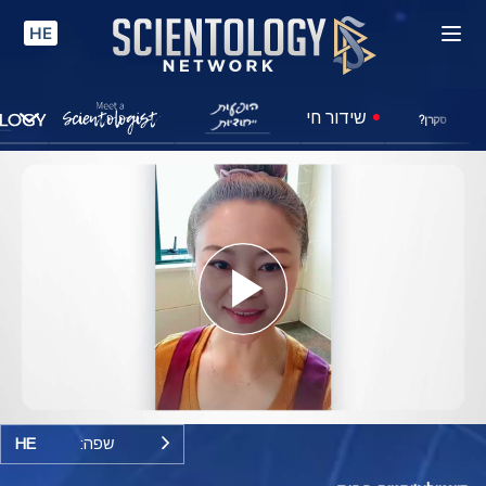
HE
שידור חי
סקרן?
Play
Video
שפה:
HE