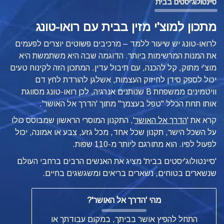
סיינטולוג'יסטים בבית
מתכון למוצ'י מזין בבית עם רואו-טונג
לרואו-טונג יש שיעור ללמד – מרכיבים פשוטים יוצרים לפעמים
את המנות המרשימות ביותר. הדוגמה שבה היא משתמשת היא
מוצ'י מתוק, קל להכנה, עם תיבול עדין. המתכון הזה לקינוח טעים
יכול לספק סידן לחיזוק העצמות, אשלגן להורדת לחץ דם
וויטמינים ממשפחת B שנותנים אנרגיה, לכן רואו-טונג מסווגת
אותו
תחת הכלל "טפל בעצמך" מתוך 'הדרך אל האושר'.
קרא את '
הדרך אל האושר
', התקנון המוסרי הראשון שמבוסס כולו
על השכל הישר, תקנון שכל אחד, מכל גזע, צבע או אמונה, יכול
לפעול לפיו.
הוא מתורגם ליותר מ-110 שפות.
'סיינטולוג'יסטים בבית' מציג את האנשים הרבים ברחבי העולם
שנשארים בטוחים, נשארים בריאים ומשגשגים בחיים.
מהי
'הדרך אל האושר'?
התחל להפיץ אושר בביתך, במקום עבודתך או