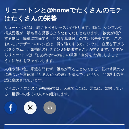
リュー･トンと@homeでたくさんのモチ
はたくさんの栄養
リュー･トンには、教えるべきレッスンがあります。時に、シンプルな
構成要素が、最も目を見張るようなもてなしとなります。 彼女が紹介
する例は、簡単に準備でき、巧妙な風味付けの甘いおモチです。 この
おいしいデザートのレシピは、骨を強くするカルシウム、血圧を下げる
ポタシウム、元気補給のビタミンBを提供することができます。ですか
らリュー･トンは
の教訓「自分を大切にしましょ
『しあわせへの道』
う」にそれをファイルします。
人種や肌の色、宗派を問わず、誰もが守ることのできる、初の常識のみ
に基づいた道徳律
を読んでください。 110以上の言
『しあわせへの道』
語に翻訳されています。
では、人生で安全に、元気に、繁栄してい
サイエントロジスト @home
る、世界中の多くの人々を紹介します。