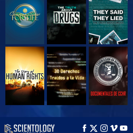
VE
VE
VE
VE
VE
VE
VE
VE
EXPLORA LAS
SERIES