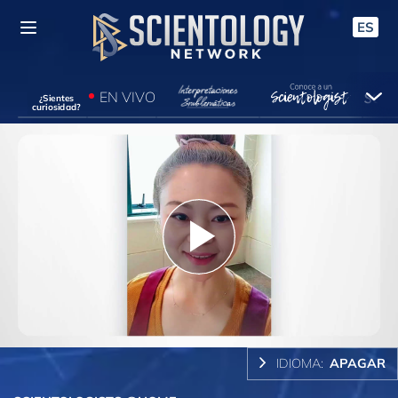
ES
EN VIVO
¿Sientes
curiosidad?
Play
Video
IDIOMA:
APAGAR