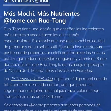
SCIENTOLOGISTS @HOME
Más Mochi, Más Nutrientes
@home con Ruo‑Tong
Ruo‑Tong tiene una lección que enseñar: los ingredientes
más simples a veces hacen los dulces más
espectaculares. El ejemplo que usa es el mochi dulce, fácil
de preparar y de un sabor sutil. Esta deliciosa receta para
postre puede proporcionar calcio que fortalece los huesos,
potasio que reduce la presión sanguínea y vitaminas B que
dan energía, así que Ruo‑Tong lo archiva bajo el precepto
de “Cuida de Ti Mismo” de
El Camino a la Felicidad
.
Lee
El Camino a la Felicidad
, el primer código moral basado
totalmente en el sentido común, uno que puede ser
seguido por cualquiera, de cualquier raza, color o credo.
Traducido en más de 110 idiomas.
Scientologists @home
presenta a muchas personas de
todo el mundo que se están manteniendo seguras,