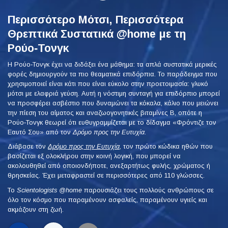
Περισσότερο Μότσι, Περισσότερα
Θρεπτικά Συστατικά @home με τη
Ρούο‑Τονγκ
Η Ρούο‑Τονγκ έχει να διδάξει ένα μάθημα: τα απλά συστατικά μερικές
φορές δημιουργούν τα πιο θεαματικά επιδόρπια. Το παράδειγμα που
χρησιμοποιεί είναι κάτι που είναι εύκολο στην προετοιμασία: γλυκό
μότσι με ελαφριά γεύση. Αυτή η νόστιμη συνταγή για επιδόρπιο μπορεί
να προσφέρει ασβέστιο που δυναμώνει τα κόκαλα, κάλιο που μειώνει
την πίεση του αίματος και αναζωογονητικές βιταμίνες Β, οπότε η
Ρούο‑Τονγκ θεωρεί ότι ευθυγραμμίζεται με το δίδαγμα «Φρόντιζε τον
Εαυτό Σου» από τον
Δρόμο προς την Ευτυχία
.
Διάβασε τον
Δρόμο προς την Ευτυχία
, τον πρώτο κώδικα ηθών που
βασίζεται εξ ολοκλήρου στην κοινή λογική, που μπορεί να
ακολουθηθεί από οποιονδήποτε, ανεξαρτήτως φυλής, χρώματος ή
θρησκείας. Έχει μεταφραστεί σε περισσότερες από 110 γλώσσες.
To
Scientologists @home
παρουσιάζει τους πολλούς ανθρώπους σε
όλο τον κόσμο που παραμένουν ασφαλείς, παραμένουν υγιείς και
ακμάζουν στη ζωή.