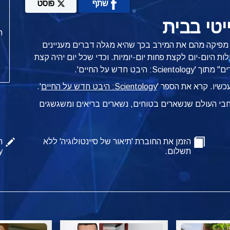
שתף
פוסט
טי בבית
ת
א מפיקה מהם את המירב בכך שהיא מגלה דברים מעניינים
היום-יום לקצת פחות יום-יומיות. וכדי שכל יום יהיה קצת
 חדש על החיים'.
כשיו. קרא את הספר '
Scientology: היבט חדש על החיים
'.
רחבי העולם שנשארים בטוחים, נשארים בריאים ומשגשגים
הזמן את החוברת 'תיאור של סיינטולוגיה' ללא
ה
תשלום.
y