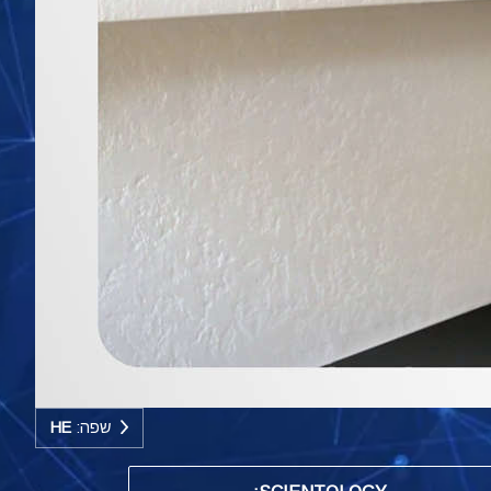
שפה:
HE