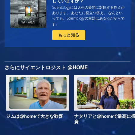
していますか？
Scientologyには人生の疑問に対処する答えが
あります。 あなたに役立つ答え。 なんとい
っても、Scientologyの主題は
あなた
だからで
す。
もっと知る
さらにサイエントロジスト @HOME
ジムは@homeで大きな歓喜
ナタリアと@homeで最高に
資