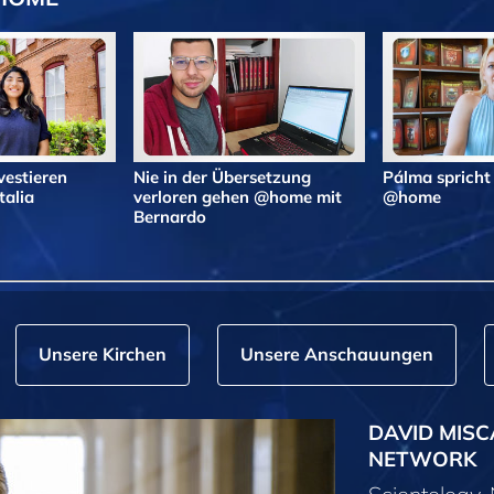
vestieren
Nie in der Übersetzung
Pálma spricht
alia
verloren gehen @home mit
@home
Bernardo
Unsere Kirchen
Unsere Anschauungen
DAVID MISC
NETWORK