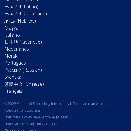
Español (Latino)
Español (Castellano)
Magyar
Italiano
日本語 (Japanese)
Nederlands
Norsk
Português
Русский (Russian)
Svenska
繁體中文 (Chinese)
Français
© 2026 Church of Scientology International. Все права защищены.
Условия пользования
Политика в отношении cookie-файлов
Политика конфиденциальности
Правовое уведомление