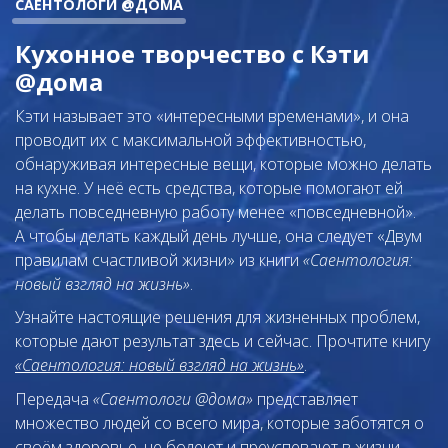
САЕНТОЛОГИ @ДОМА
Кухонное творчество с Кэти
@дома
Кэти называет это «интересными временами», и она
проводит их с максимальной эффективностью,
обнаруживая интересные вещи, которые можно делать
на кухне. У неё есть средства, которые помогают ей
делать повседневную работу менее «повседневной».
А чтобы делать каждый день лучше, она следует «Двум
правилам счастливой жизни» из книги
«Саентология:
новый взгляд на жизнь»
.
Узнайте настоящие решения для жизненных проблем,
которые дают результат здесь и сейчас. Прочтите книгу
«Саентология: новый взгляд на жизнь»
.
Передача
«Саентологи @дома»
представляет
множество людей со всего мира, которые заботятся о
своём здоровье, не болеют и преуспевают в жизни.