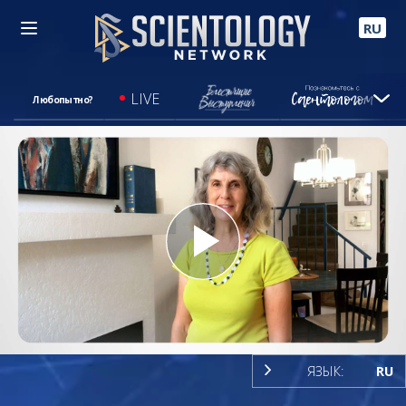
RU
LIVE
Любопытно?
Play
Video
ЯЗЫК:
RU