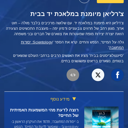
צ'רליאן מיומנת במלאכת יד בבית
צ'רליאן היא מיומנת במלאכת יד. עם שלושה מרכיבים בלבד מולה – חוט
ארוך, מגוון רחב של חרוזים צבעוניים ודמיון יפה – מעצבת התכשיטים הצעירה
הזאת יוצרת יצירות מופת שמעטרות את צווארם של חברים ובני משפחה.
גלה על המיינד, הנפש והחיים. קרא את הספר '
Scientology: יסודות
המחשבה
'.
'סיינטולוג'יסטים בבית' מציג את האנשים הרבים ברחבי העולם שנשארים
בטוחים, נשארים בריאים ומשגשגים בחיים.
מידע נוסף
רוצה לדעת מהי המשמעות האמיתית
של החיים?
ב-'יסודות המחשבה', תלמד את העיקרון הראשון ב-
Scientology – שאפשר לדעת על המיינד, הנפש