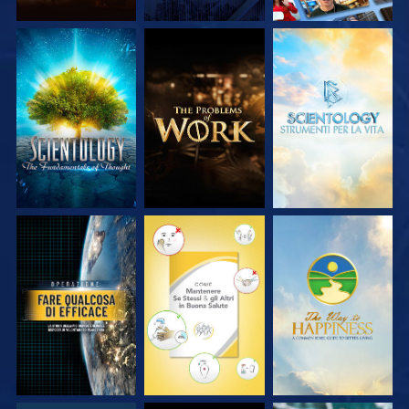
ESPLORA LE
ESPLORA LE
ESPLORA LE
SERIE
SERIE
SERIE
GUARDA
GUARDA
GUARDA