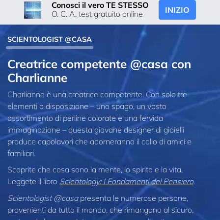
Conosci il vero TE STESSO
INIZIO
O. C. A. test gratuito online
SCIENTOLOGIST @CASA
Creatrice competente @casa con
Charlianne
Charlianne è una creatrice competente. Con solo tre
elementi a disposizione – uno spago, un vasto
assortimento di perline colorate e una fervida
immaginazione – questa giovane designer di gioielli
produce capolavori che adorneranno il collo di amici e
familiari.
Scoprite che cosa sono la mente, lo spirito e la vita.
Leggete il libro
Scientology: I Fondamenti del Pensiero
.
Scientologist @casa
presenta le numerose persone,
provenienti da tutto il mondo, che rimangono al sicuro,