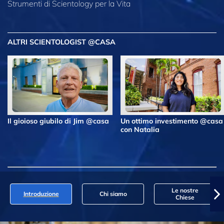
Strumenti di Scientology per la Vita
ALTRI SCIENTOLOGIST @CASA
Il gioioso giubilo di Jim @casa
Un ottimo investimento @casa
con Natalia
Le nostre
Introduzione
Chi siamo
Chiese