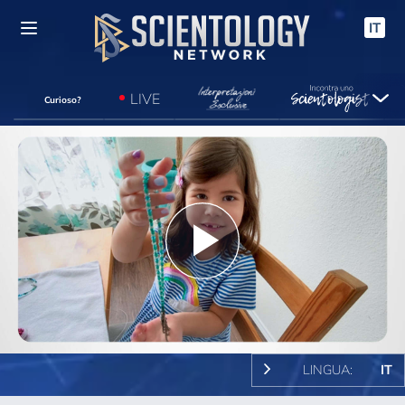
IT
LIVE
Curioso?
Play
Video
LINGUA:
IT