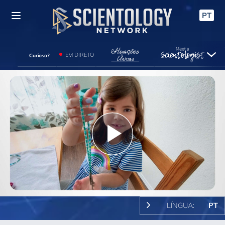
PT
EM DIRETO
Curioso?
Play
Video
LÍNGUA:
PT