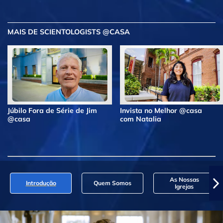
MAIS DE SCIENTOLOGISTS @CASA
Júbilo Fora de Série de Jim
Invista no Melhor @casa
@casa
com Natalia
As Nossas
Introdução
Quem Somos
Igrejas