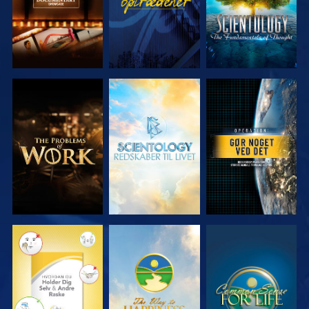
UDFORSK
UDFORSK
SE
SERIEN
SERIEN
SE
SE
SE