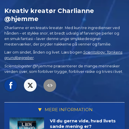
Kreativ kreatør Charlianne
@hjemme
Charlianne er en kreativ kreatør. Med kun tre ingredienser ved
hånden – et stykke snor, et bredt udvalg af farverige perler og
en smuk fantasi – laver denne unge smykkedesigner
mesterværker, der pryder nakkerne på venner og familie.
Lær om sindet, ånden og livet. Læs bogen
Scientology: Tankens
grundbegreber
.
Scientologister @hjemme
præsenterer de mange mennesker
verden over, som forbliver trygge, forbliver raske og trives i livet.
MERE INFORMATION
Vil du gerne vide, hvad livets
sande mening er?