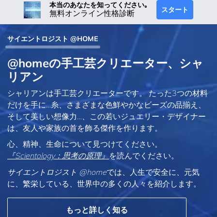
本当のあなたを知ってください｡
スタート
無料オンライン性格診断
サイエントロジスト @HOME
@homeの手工芸クリエーター、シャ
リアン
シャリアンは手工芸クリエーターです。 たった3つの材料
だけを手に…糸、さまざまな色鮮やかなビーズの品揃え、
そして美しい想像力…、この若いジュエリー・デザイナー
は、友人や家族の首を飾る傑作を作ります。
心、精神、生命について見つけてください。
『Scientology：思考の原理』
を読んでください。
サイエントロジスト @home
では、人生で安全に、元気
に、繁栄している、世界中の多くの人々を紹介します。
もっと詳しく知る