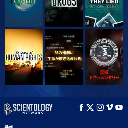
観る
観る
観る
観る
観る
シリーズを探求
番組