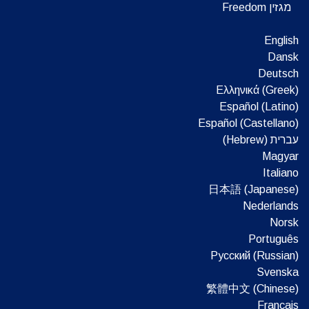
מגזין Freedom
English
Dansk
Deutsch
Ελληνικά (Greek)
Español (Latino)
Español (Castellano)
עברית (Hebrew)‏
Magyar
Italiano
日本語 (Japanese)
Nederlands
Norsk
Português
Русский (Russian)
Svenska
繁體中文 (Chinese)
Français