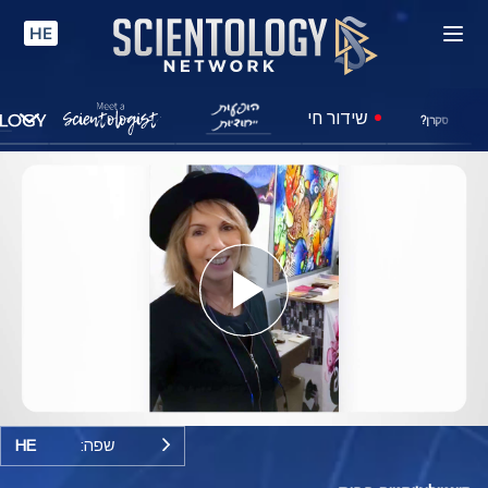
HE
שידור חי
סקרן?
Play
Video
שפה:
HE