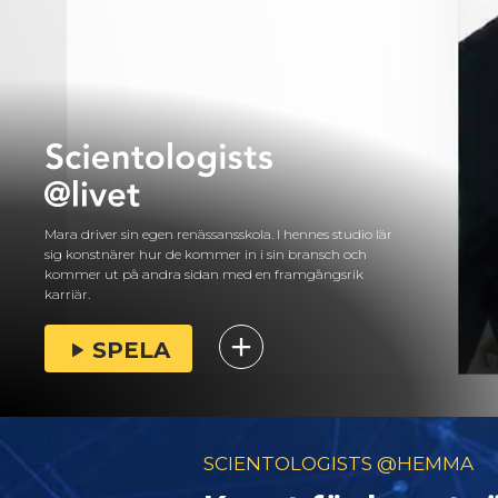
Mara driver sin egen renässansskola. I hennes studio lär
sig konstnärer hur de kommer in i sin bransch och
kommer ut på andra sidan med en framgångsrik
karriär.
SPELA
SCIENTOLOGISTS @HEMMA