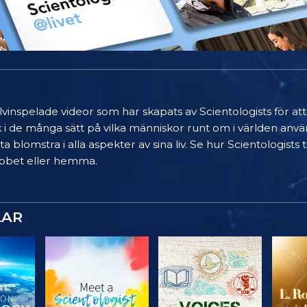
älvinspelade videor som har skapats av Scientologists för at
k i de många sätt på vilka människor runt om i världen anvä
a blomstra i alla aspekter av sina liv. Se hur Scientologists
 jobbet eller hemma.
LAR