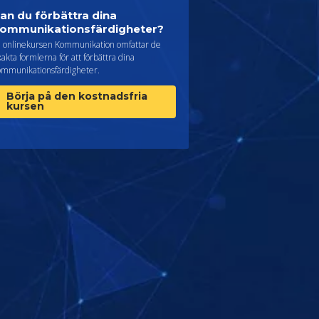
an du förbättra dina
ommunikationsfärdigheter?
a, onlinekursen Kommunikation omfattar de
akta formlerna för att förbättra dina
ommunikationsfärdigheter.
Börja på den kostnadsfria
kursen