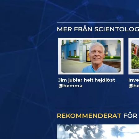
MER FRÅN SCIENTOLO
Jim jublar helt hejdlöst
Inve
@hemma
@he
REKOMMENDERAT
FÖR 