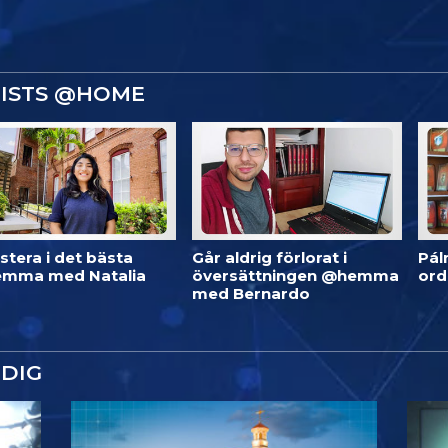
GISTS @HOME
stera i det bästa
Går aldrig förlorat i
Pál
mma med Natalia
översättningen @hemma
or
med Bernardo
DIG