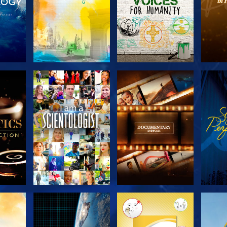
KA
UTFORSKA
UTFORSKA
U
N
SERIEN
SERIEN
UTFORSKA
UTFORSKA
U