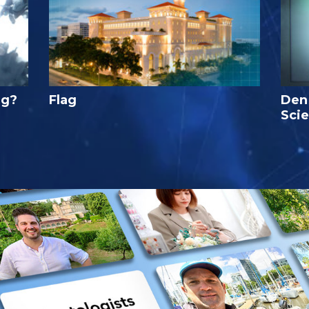
ig?
Flag
Den
Sci