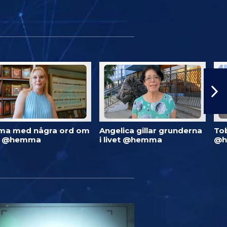
ma med några ord om
Angelica gillar grunderna
To
d @hemma
i livet @hemma
@h