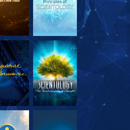
TFORSKA
TITTA
SERIEN
TFORSKA
TITTA