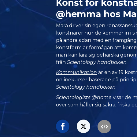
Konst för konstnä
@hemma hos Ma
Mara driver sin egen renässansskol
konstnärer hur de kommer in i s
på andra sidan med en framgångsri
konstform är förmågan att komm
man kan lära sig behärska geno
från
Scientology handboken
.
Kommunikation
är en av 19 kost
onlinekurser baserade på princip
Scientology handboken
.
Scientologists @home
visar de 
över som håller sig säkra, friska oc