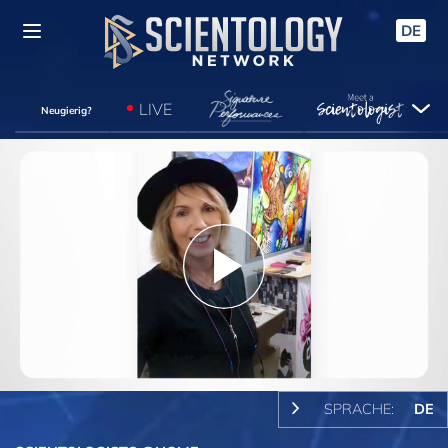
DE
LIVE
Neugierig?
Play
Video
SPRACHE:
DE