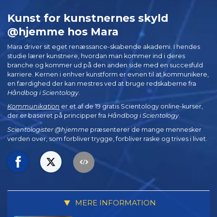
Kunst for kunstnernes skyld
@hjemme hos Mara
Mara driver sit eget renæssance-skabende akademi. I hendes
studie lærer kunstnere, hvordan man kommer ind i deres
branche og kommer ud på den anden side med en succesfuld
karriere. Kernen i enhver kunstform er evnen til at kommunikere,
en færdighed der kan mestres ved at bruge redskaberne fra
Håndbog i Scientology
.
Kommunikation
er et af de 19 gratis Scientology online-kurser,
der er baseret på principper fra
Håndbog i Scientology
.
Scientologister @hjemme
præsenterer de mange mennesker
verden over, som forbliver trygge, forbliver raske og trives i livet.
MERE INFORMATION