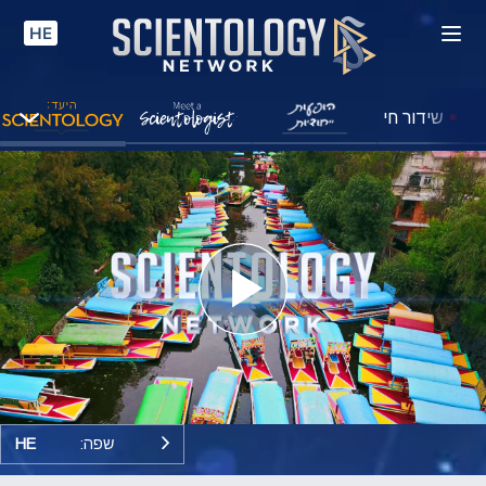
HE
שידור חי
Play
Video
שפה:
HE