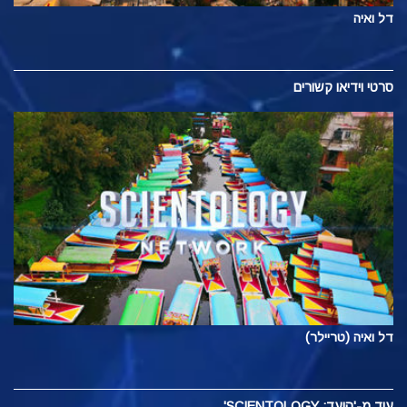
דל ואיה
סרטי וידיאו קשורים
דל ואיה (טריילר)
עוד
מ-'היעד: SCIENTOLOGY'