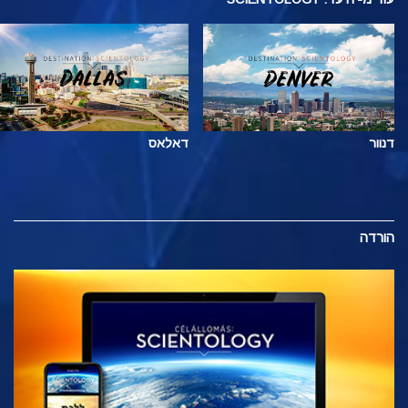
דנוור
דאלאס
הורדה