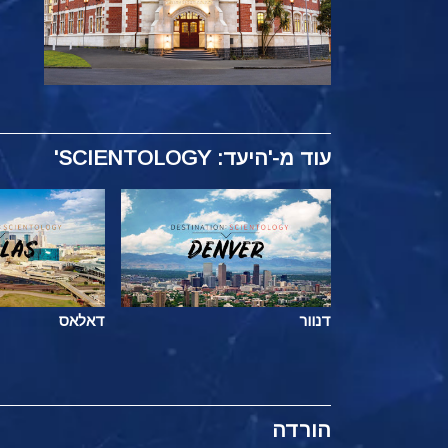
עוד
מ-'היעד: SCIENTOLOGY'
דנוור
דאלאס
הורדה