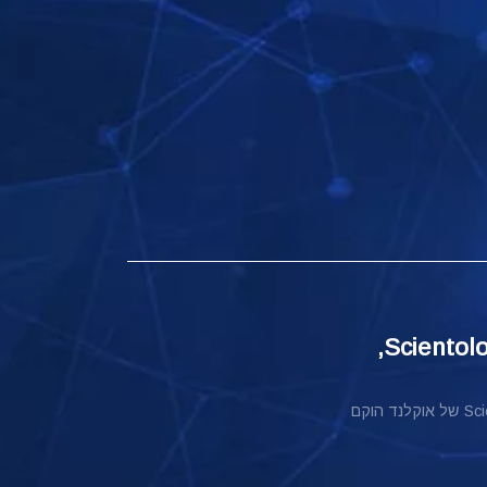
בקר בגן עדן מודרני באוקיאנוס השקט עם 'היעד: Scientology,
שורשיה של Scientology בניו-זילנד מגיעים אחורה עד 1955, כשארגון ה-Scientology של אוקלנד הוקם