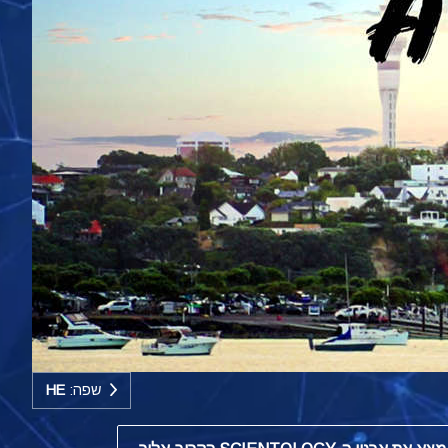
שפה:
HE