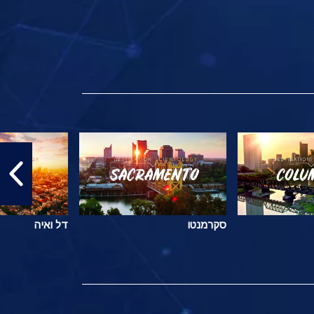
סקרמנטו
דל ואיה