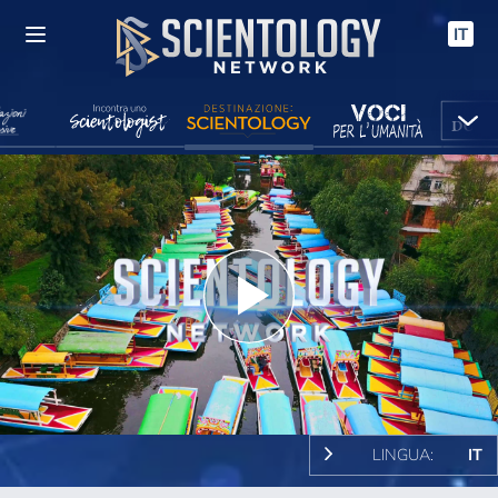
IT
Play
Video
LINGUA:
IT