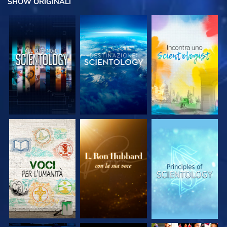
SHOW
ORIGINALI
ESPLORA LE
ESPLORA LE
ESPLORA LE
SERIE
SERIE
SERIE