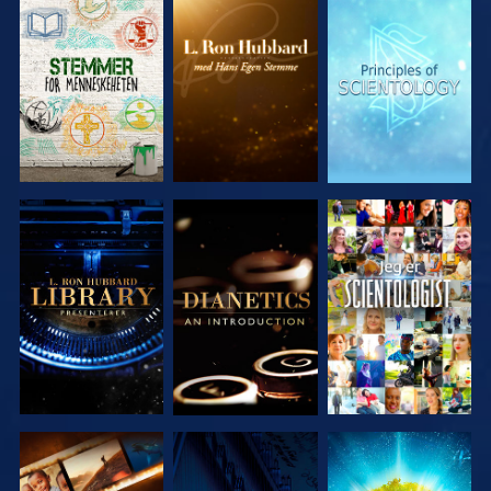
UTFORSK
UTFORSK
UTFORSK
SERIEN
SERIEN
SERIEN
UTFORSK
UTFORSK
SE
SERIEN
SERIEN