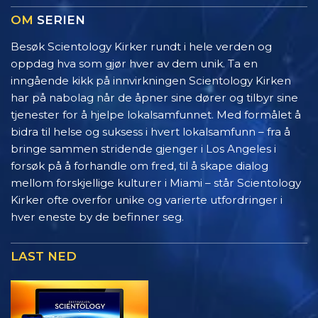
OM
SERIEN
Besøk Scientology Kirker rundt i hele verden og
oppdag hva som gjør hver av dem unik. Ta en
inngående kikk på innvirkningen Scientology Kirken
har på nabolag når de åpner sine dører og tilbyr sine
tjenester for å hjelpe lokalsamfunnet. Med formålet å
bidra til helse og suksess i hvert lokalsamfunn – fra å
bringe sammen stridende gjenger i Los Angeles i
forsøk på å forhandle om fred, til å skape dialog
mellom forskjellige kulturer i Miami – står Scientology
Kirker ofte overfor unike og varierte utfordringer i
hver eneste by de befinner seg.
LAST NED