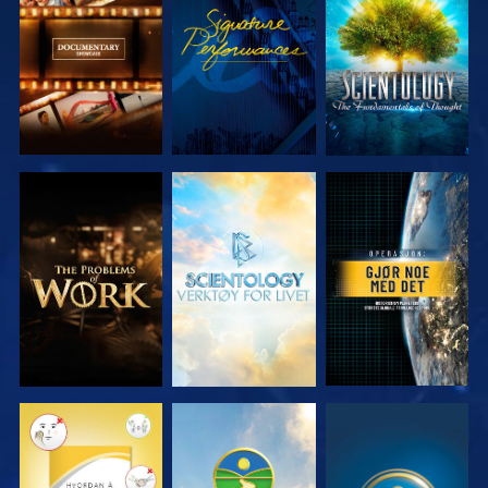
UTFORSK
SE
UTFORSK
SERIEN
SERIEN
UTFORSK
UTFORSK
SE
SERIEN
SERIEN
SE
SE
SE