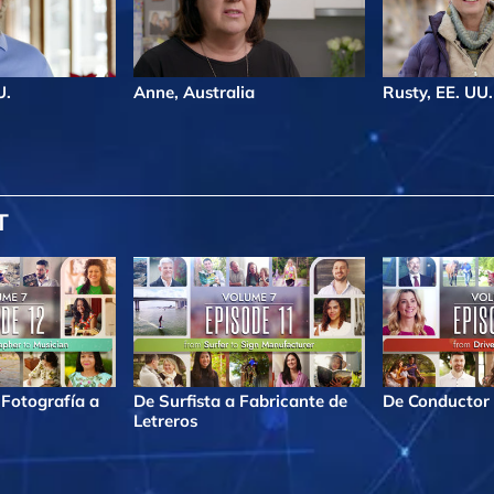
U.
Anne, Australia
Rusty, EE. UU.
T
 Fotografía a
De Surfista a Fabricante de
De Conductor 
Letreros