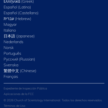
Ελληνικά (Greek)
Español (Latino)
Español (Castellano)
Magyar
Italiano
日本語 (Japanese)
Nederlands
Norsk
Português
Русский (Russian)
Svenska
繁體中文 (Chinese)
Français
Expediente de Inspección Pública
Aplicaciones de la FCC
© 2026 Church of Scientology International. Todos los derechos reservados.
Términos de Uso