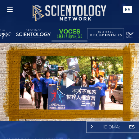
ES
Play
Video
IDIOMA:
ES