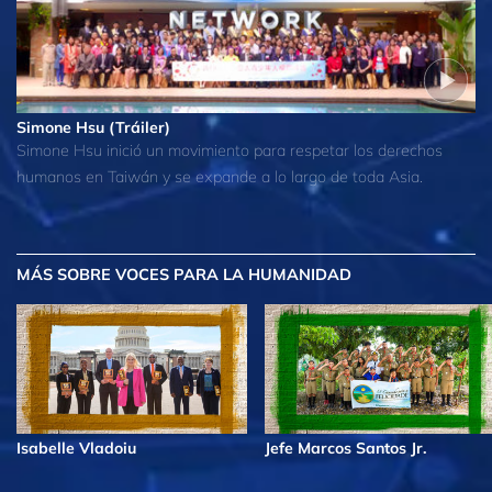
Simone Hsu (Tráiler)
Simone Hsu inició un movimiento para respetar los derechos
humanos en Taiwán y se expande a lo largo de toda Asia.
MÁS
SOBRE VOCES PARA LA HUMANIDAD
Isabelle Vladoiu
Jefe Marcos Santos Jr.