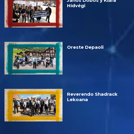
János Dobos y Klára
Hídvégi
Oreste Depaoli
Reverendo Shadrack
Lekoana