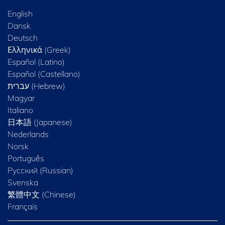
English
Dansk
Deutsch
Ελληνικά (Greek)
Español (Latino)
Español (Castellano)
Magyar
Italiano
日本語 (Japanese)
Nederlands
Norsk
Português
Русский (Russian)
Svenska
繁體中文 (Chinese)
Français