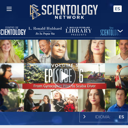
ES
Play
Video
IDIOMA:
ES