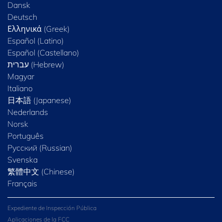
Dansk
Deutsch
Ελληνικά (Greek)
Español (Latino)
Español (Castellano)
Magyar
Italiano
日本語 (Japanese)
Nederlands
Norsk
Português
Русский (Russian)
Svenska
繁體中文 (Chinese)
Français
Expediente de Inspección Pública
Aplicaciones de la FCC