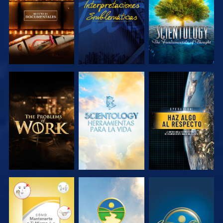
SERIES
SERIES
EXPLORA LAS
EXPLORA LAS
VE
SERIES
SERIES
VE
VE
VE