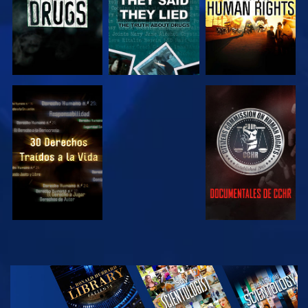
VE
VE
VE
VE
EXPLORA LAS
SERIES