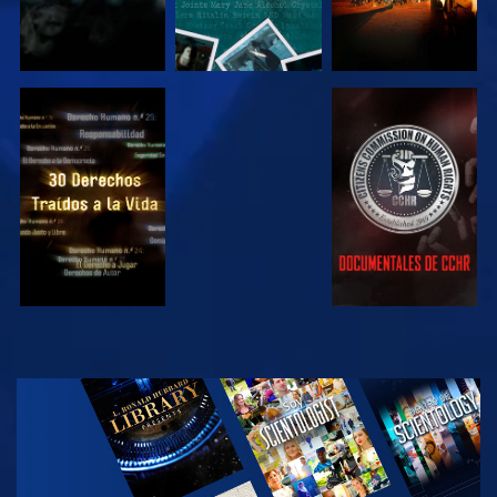
VE
VE
VE
VE
EXPLORA LAS
SERIES