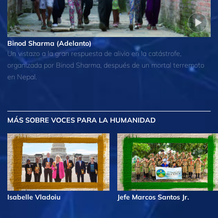
Binod Sharma (Adelanto)
Un vistazo a la gran respuesta de alivio en la catástrofe,
organizada por Binod Sharma, después de un mortal terremoto
en Nepal.
MÁS
SOBRE VOCES PARA LA HUMANIDAD
Isabelle Vladoiu
Jefe Marcos Santos Jr.