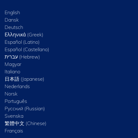
English
Dansk
Deutsch
Ελληνικά (Greek)
Español (Latino)
Español (Castellano)
Magyar
Italiano
日本語 (Japanese)
Nederlands
Norsk
Português
Русский (Russian)
Svenska
繁體中文 (Chinese)
Français